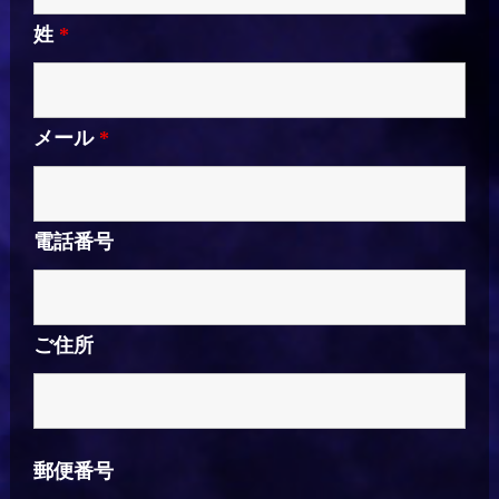
姓
*
メール
*
電話番号
ご住所
郵便番号